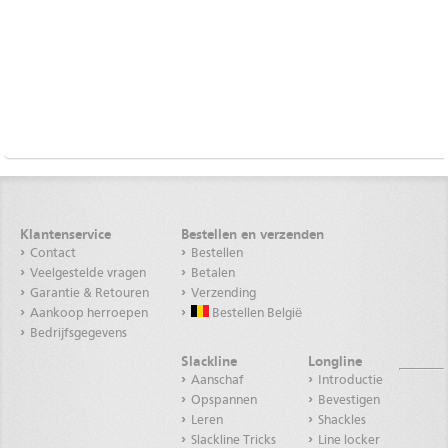
Klantenservice
Bestellen en verzenden
Contact
Bestellen
Veelgestelde vragen
Betalen
Garantie & Retouren
Verzending
Aankoop herroepen
Bestellen België
Bedrijfsgegevens
Slackline
Longline
Aanschaf
Introductie
Opspannen
Bevestigen
Leren
Shackles
Slackline Tricks
Line locker