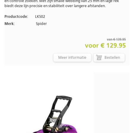
en controle zoeken. Met zijn smalle webbing van 25 mm en lage rek
biedt deze lijn precisie en stabiliteit over langere afstanden.
Productcode:
LKS02
Merk:
Spider
van € 139.95
voor € 129.95
Meer informatie