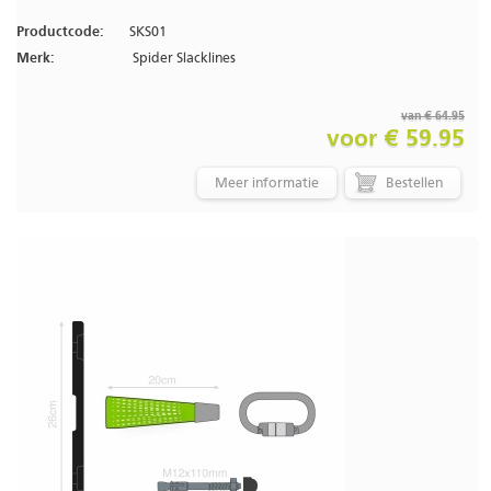
Productcode:
SKS01
Merk:
Spider Slacklines
van € 64.95
voor € 59.95
Meer informatie