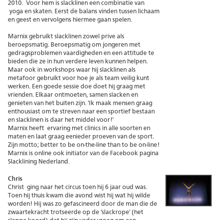
2010. Voor hem is slacklinen een combinatie van
yoga en skaten. Eerst de balans vinden tussen lichaam
en geest en vervolgens hiermee gaan spelen.
Marnix gebruikt slacklinen zowel prive als
beroepsmatig. Beroepsmatig om jongeren met
gedragsproblemen vaardigheden en een attitude te
bieden die ze in hun verdere leven kunnen helpen.
Maar ook in workshops waar hij slacklinen als
metafoor gebruikt voor hoe je als team veilig kunt
werken. Een goede sessie doe doet hij graag met
vrienden. Elkaar ontmoeten, samen slacken en
genieten van het buiten zijn. 'Ik maak mensen graag
enthousiast om te streven naar een sportief bestaan
en slacklinen is daar het middel voor!'
Marnix heeft ervaring met clinics in alle soorten en
maten en laat graag eenieder proeven van de sport.
Zijn motto; better to be on-the-line than to be on-line!
Marnix is online ook initiator van de Facebook pagina
Slacklining Nederland
.
Chris
Christ
ging naar het circus toen hij 6 jaar oud was.
Toen hij thuis kwam die avond wist hij wat hij wilde
worden! Hij was zo gefascineerd door de man die de
zwaartekracht trotseerde op de 'slackrope' (het