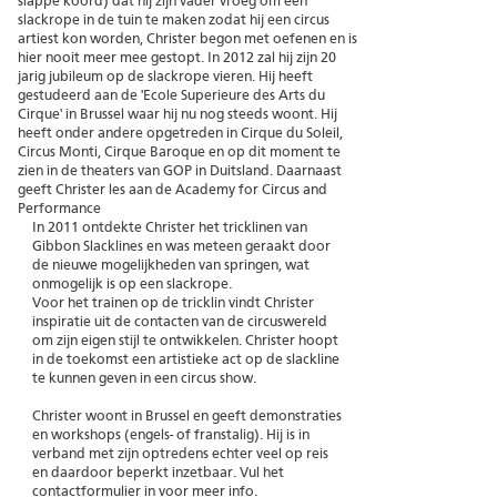
slappe koord) dat hij zijn vader vroeg om een
slackrope in de tuin te maken zodat hij een circus
artiest kon worden, Christer begon met oefenen en is
hier nooit meer mee gestopt. In 2012 zal hij zijn 20
jarig jubileum op de slackrope vieren. Hij heeft
gestudeerd aan de 'Ecole Superieure des Arts du
Cirque' in Brussel waar hij nu nog steeds woont. Hij
heeft onder andere opgetreden in Cirque du Soleil,
Circus Monti, Cirque Baroque en op dit moment te
zien in de theaters van
GOP
in Duitsland. Daarnaast
geeft Christer les aan de
Academy for Circus and
Performance
In 2011 ontdekte Christer het tricklinen van
Gibbon Slacklines en was meteen geraakt door
de nieuwe mogelijkheden van springen, wat
onmogelijk is op een slackrope.
Voor het trainen op de tricklin vindt Christer
inspiratie uit de contacten van de circuswereld
om zijn eigen stijl te ontwikkelen. Christer hoopt
in de toekomst een artistieke act op de slackline
te kunnen geven in een circus show.
Christer woont in Brussel en geeft demonstraties
en workshops (engels- of franstalig). Hij is in
verband met zijn optredens echter veel op reis
en daardoor beperkt inzetbaar. Vul het
contactformulier
in voor meer info.