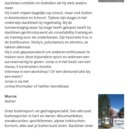
slacklinen ontdekt en sindsdien wil hij niets anders
meer.
Hij traint vrijwel dagelijks op school, maar ook buiten
in Amsterdam en Schoorl. Tijdens zijn stages in het
onderwijs slacklined hij regelmatig. Bij de
turnvereniging waar hij stage heeft gelopen heeft hij
slacklinen geïntroduceerd als corestabiltiy training en
als training voor de onderbenen. Zijn favoriete truc is
de buttbounce. Sticky's, yokohama's en atomics; ze
lukken allemaal.
Hij is ook gepassioneerd om anderen enthousiast te
maken voor deze bijzondere sport en iedereen een
succeservaring te geven. Jonas is in het bezit van een
niveau 3 turntrainers licentie.
Interesse in een
workshop
? Of een
demonstratie
bij
een event?
Jonas is via het
contactformulier
of
twitter
bereikbaar.
Marnix
Aloha!
Onze buitensport- en gedragsspecialist. Een allround
buitensporter in hart en nieren. Mountainbiken,
snowboarden, sportklimmen, alpine trektochten.
Kortom; alles wat je buiten kunt doen. Slackliner sinds