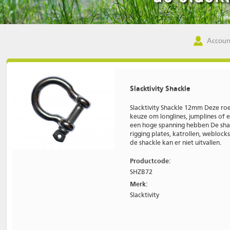
Accoun
Slacktivity Shackle
Slacktivity Shackle 12mm Deze roe
keuze om longlines, jumplines of 
een hoge spanning hebben De shac
rigging plates, katrollen, weblock
de shackle kan er niet uitvallen.
Productcode:
SHZB72
Merk:
Slacktivity