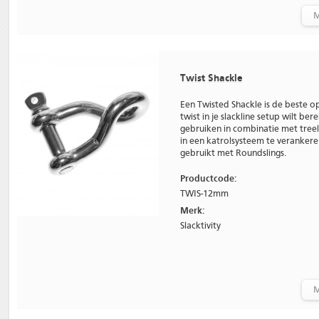
M
Twist Shackle
Een Twisted Shackle is de beste op
twist in je slackline setup wilt be
gebruiken in combinatie met tree
in een katrolsysteem te veranker
gebruikt met Roundslings.
Productcode:
TWIS-12mm
Merk:
Slacktivity
M