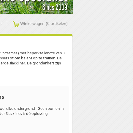
t
Winkelwagen (0 artikelen)
jn frames (met beperkte lengte van 3
nners
of om balans op te trainen. De
erde slackliner
. De
grondankers
zijn
 15
ijwel elke ondergrond Geen bomen in
r Slacklines is dé oplossing.