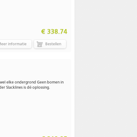
€ 338.74
eer informatie
jwel elke ondergrond Geen bomen in
r Slacklines is dé oplossing.