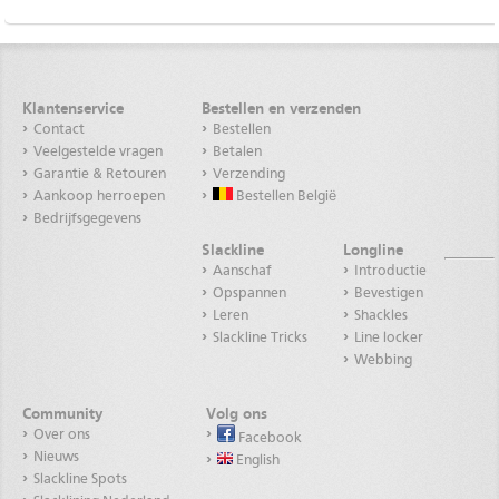
Klantenservice
Bestellen en verzenden
Contact
Bestellen
Veelgestelde vragen
Betalen
Garantie & Retouren
Verzending
Aankoop herroepen
Bestellen België
Bedrijfsgegevens
Slackline
Longline
Aanschaf
Introductie
Opspannen
Bevestigen
Leren
Shackles
Slackline Tricks
Line locker
Webbing
Community
Volg ons
Over ons
Facebook
Nieuws
English
Slackline Spots