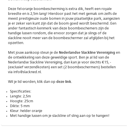
Deze fel-oranje boombescherming is extra dik, heeft een royale
breedte en is 2,5m lang! Hierdoor past het met gemak om zelfs de
meest prestigieuze oude bomen in jouw plaatselijke park, aangezien
je er zeker van kunt zijn dat de boom goed wordt beschermd. Een
ander fantastisch kenmerk van deze boombeschemers zijn de
handige lussen rondom, die ervoor zorgen dat je slings of de
slackline nooit meer van de boombeschermer zal afglijden bij het
opzetten.
Met jouw aankoop steun je de
Nederlandse Slackline Vereniging
en
de ontwikkeling van deze geweldige sport. Ben je al lid van de
Nederlandse Slackline Vereniging, dan kan je voor slechts €15, -
(exclusief verzendkosten) een set (2 boombeschermers) bestellen
via info@slackned.nl.
Wil je lid worden, klik dan op
deze link
.
Specificaties:
Lengte: 2,5m
Hoogte: 25cm
Dikte: 5 mm
Kleur: helder oranje
Met handige lussen om je slackline of sling aan op te hangen!