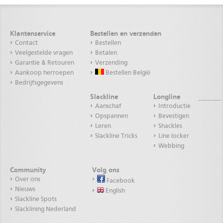
Klantenservice
Bestellen en verzenden
Contact
Bestellen
Veelgestelde vragen
Betalen
Garantie & Retouren
Verzending
Aankoop herroepen
Bestellen België
Bedrijfsgegevens
Slackline
Longline
Aanschaf
Introductie
Opspannen
Bevestigen
Leren
Shackles
Slackline Tricks
Line locker
Webbing
Community
Volg ons
Over ons
Facebook
Nieuws
English
Slackline Spots
Slacklining Nederland