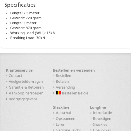
Specificaties
Lengte: 2.5 meter
Gewicht: 720 gram
Lengte: 3 meter
Gewicht: 870 gram
Working Load (WLL): 15kN
Breaking Load: 70kN
Klantenservice
Bestellen en verzenden
Contact
Bestellen
Veelgestelde vragen
Betalen
Garantie & Retouren
Verzending
Aankoop herroepen
Bestellen België
Bedrijfsgegevens
Slackline
Longline
Aanschaf
Introductie
Opspannen
Bevestigen
Leren
Shackles
Slackline Tricks
Line locker