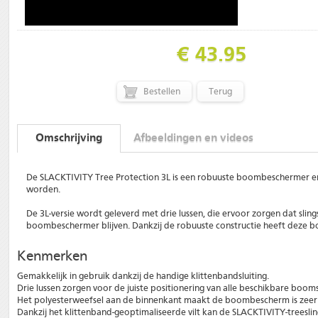
€ 43.95
Terug
Omschrijving
Afbeeldingen en videos
De SLACKTIVITY Tree Protection 3L is een robuuste boombeschermer en k
worden.
De 3L-versie wordt geleverd met drie lussen, die ervoor zorgen dat slings
boombeschermer blijven. Dankzij de robuuste constructie heeft deze 
Kenmerken
Gemakkelijk in gebruik dankzij de handige klittenbandsluiting.
Drie lussen zorgen voor de juiste positionering van alle beschikbare boom
Het polyesterweefsel aan de binnenkant maakt de boombescherm is zeer
Dankzij het klittenband-geoptimaliseerde vilt kan de SLACKTIVITY-tree