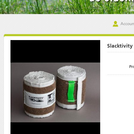
Accoun
Slacktivit
Pr