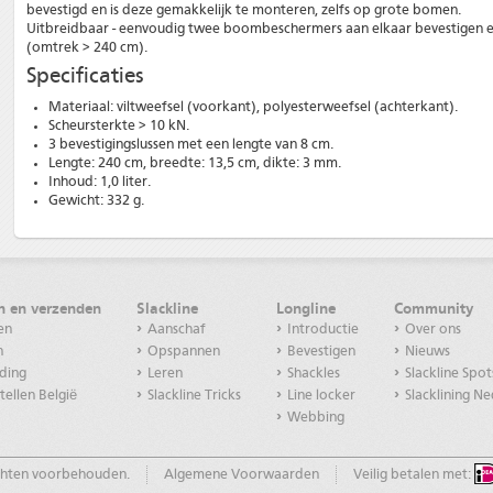
bevestigd en is deze gemakkelijk te monteren, zelfs op grote bomen.
Uitbreidbaar - eenvoudig twee boombeschermers aan elkaar bevestigen en
(omtrek > 240 cm).
Specificaties
Materiaal: viltweefsel (voorkant), polyesterweefsel (achterkant).
Scheursterkte > 10 kN.
3 bevestigingslussen met een lengte van 8 cm.
Lengte: 240 cm, breedte: 13,5 cm, dikte: 3 mm.
Inhoud: 1,0 liter.
Gewicht: 332 g.
en en verzenden
Slackline
Longline
Community
en
Aanschaf
Introductie
Over ons
n
Opspannen
Bevestigen
Nieuws
ding
Leren
Shackles
Slackline Spot
ellen België
Slackline Tricks
Line locker
Slacklining N
Webbing
echten voorbehouden.
Algemene Voorwaarden
Veilig betalen met: