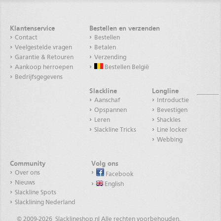
Klantenservice
Bestellen en verzenden
Contact
Bestellen
Veelgestelde vragen
Betalen
Garantie & Retouren
Verzending
Aankoop herroepen
Bestellen België
Bedrijfsgegevens
Slackline
Longline
Aanschaf
Introductie
Opspannen
Bevestigen
Leren
Shackles
Slackline Tricks
Line locker
Webbing
Community
Volg ons
Over ons
Facebook
Nieuws
English
Slackline Spots
Slacklining Nederland
© 2009-
2026 Slacklineshop.nl Alle rechten voorbehouden.