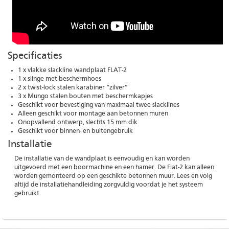
Specificaties
1 x vlakke slackline wandplaat FLAT-2
1 x slinge met beschermhoes
2 x twist-lock stalen karabiner “zilver”
3 x Mungo stalen bouten met beschermkapjes
Geschikt voor bevestiging van maximaal twee slacklines
Alleen geschikt voor montage aan betonnen muren
Onopvallend ontwerp, slechts 15 mm dik
Geschikt voor binnen- en buitengebruik
Installatie
De installatie van de wandplaat is eenvoudig en kan worden
uitgevoerd met een boormachine en een hamer. De Flat-2 kan alleen
worden gemonteerd op een geschikte betonnen muur. Lees en volg
altijd de installatiehandleiding zorgvuldig voordat je het systeem
gebruikt.