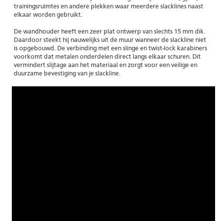
trainingsruimtes en andere plekken waar meerdere slacklines naast
elkaar worden gebruikt.
De wandhouder heeft een zeer plat ontwerp van slechts 15 mm dik.
Daardoor steekt hij nauwelijks uit de muur wanneer de slackline niet
is opgebouwd. De verbinding met een slinge en twist-lock karabiners
voorkomt dat metalen onderdelen direct langs elkaar schuren. Dit
vermindert slijtage aan het materiaal en zorgt voor een veilige en
duurzame bevestiging van je slackline.